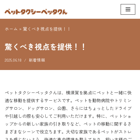
コ
ン
ホーム
»
驚くべき視点を提供！！
テ
ン
驚くべき視点を提供！！
ツ
へ
2025.06.18
新着情報
ス
キ
ッ
プ
ペットタクシーペッタクんは、横須賀を拠点にペットと一緒に快
適な移動を提供するサービスです。ペットを動物病院やトリミン
グサロン、ドッグサロン、公園、さらにはちょっとしたドライブ
や引越しの際も安心してご利用いただけます。特に、ペットショ
ップからの新しい家族の引き取りなど、ペットの移動に関するさ
まざまなシーンで役立ちます。大切な家族であるペットがストレ
スを感じないよう、快適な車内環境を整えており、飼い主様のご