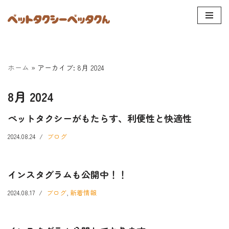
コ
ン
テ
ン
ホーム
»
アーカイブ: 8月 2024
ツ
へ
8月 2024
ス
ペットタクシーがもたらす、利便性と快適性
キ
ッ
2024.08.24
ブログ
プ
インスタグラムも公開中！！
2024.08.17
ブログ
,
新着情報