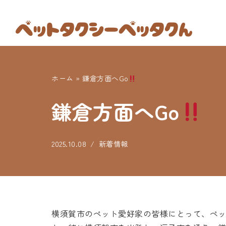
コ
ン
テ
ン
ホーム
»
鎌倉方面へGo
ツ
へ
鎌倉方面へGo
ス
キ
ッ
2025.10.08
新着情報
プ
横須賀市のペット愛好家の皆様にとって、ペ