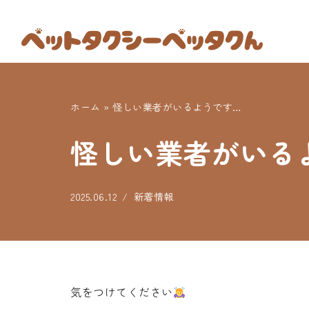
コ
ン
テ
ン
ホーム
»
怪しい業者がいるようです…
ツ
へ
怪しい業者がいる
ス
キ
ッ
2025.06.12
新着情報
プ
気をつけてください