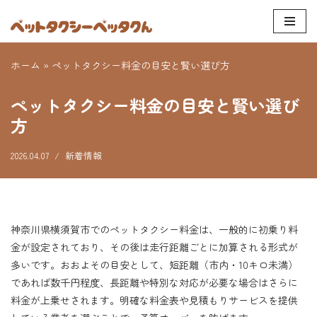
コ
ン
ホーム
»
ペットタクシー料金の目安と賢い選び方
テ
ン
ペットタクシー料金の目安と賢い選び
ツ
方
へ
ス
2026.04.07
新着情報
キ
ッ
プ
神奈川県横須賀市でのペットタクシー料金は、一般的に初乗り料
金が設定されており、その後は走行距離ごとに加算される形式が
多いです。おおよその目安として、短距離（市内・10キロ未満）
であれば数千円程度、長距離や特別な対応が必要な場合はさらに
料金が上乗せされます。明確な料金表や見積もりサービスを提供