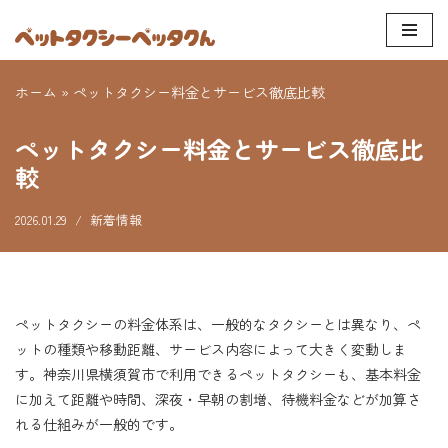
コ
ン
ホーム
»
ペットタクシー料金とサービス徹底比較
テ
ン
ペットタクシー料金とサービス徹底比
ツ
較
へ
ス
2026.01.29
新着情報
キ
ッ
プ
ペットタクシーの料金体系は、一般的なタクシーとは異なり、ペ
ットの種類や移動距離、サービス内容によって大きく変動しま
す。神奈川県横須賀市で利用できるペットタクシーも、基本料金
に加えて距離や時間、深夜・早朝の割増、待機料金などが加算さ
れる仕組みが一般的です。