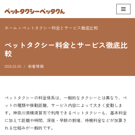
コ
ン
ホーム
»
ペットタクシー料金とサービス徹底比較
テ
ン
ペットタクシー料金とサービス徹底比
ツ
較
へ
ス
2026.03.05
新着情報
キ
ッ
プ
ペットタクシーの料金体系は、一般的なタクシーとは異なり、ペ
ットの種類や移動距離、サービス内容によって大きく変動しま
す。神奈川県横須賀市で利用できるペットタクシーも、基本料金
に加えて距離や時間、深夜・早朝の割増、待機料金などが加算さ
れる仕組みが一般的です。