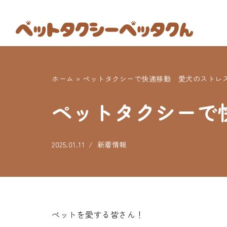
コ
ン
テ
ン
ホーム
»
ペットタクシーで快適移動 愛犬のストレ
ツ
へ
ペットタクシーで
ス
キ
ッ
2025.01.11
新着情報
プ
ペットを愛する皆さん！