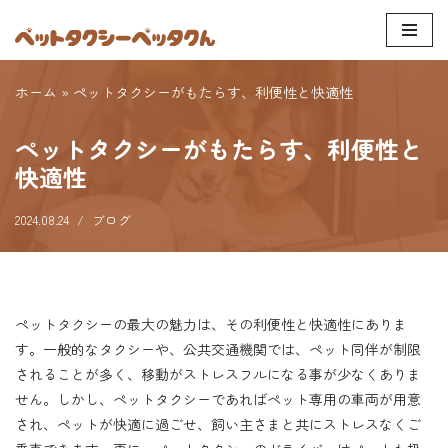
コ
ン
ホーム
»
ペットタクシーがもたらす、利便性と快適性
テ
ン
ペットタクシーがもたらす、利便性と
ツ
快適性
へ
ス
2024.08.24
ブログ
キ
ッ
プ
ペットタクシーの最大の魅力は、その利便性と快適性にありま
す。一般的なタクシーや、公共交通機関では、ペット同伴が制限
されることが多く、移動がストレスフルになる事が少なくありま
せん。しかし、ペットタクシーであればペット専用の車両が用意
され、ペットが快適に過ごせ、飼い主さまと共にストレスなくご