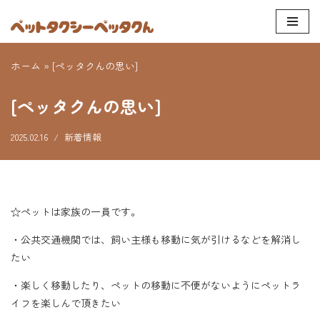
コ
ン
ホーム
»
[ペッタクんの思い]
テ
ン
[ペッタクんの思い]
ツ
へ
2025.02.16
新着情報
ス
キ
ッ
プ
☆ペットは家族の一員です。
・公共交通機関では、飼い主様も移動に気が引けるなどを解消し
たい
・楽しく移動したり、ペットの移動に不便がないようにペットラ
イフを楽しんで頂きたい