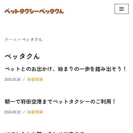
コ
ン
テ
ン
ホーム
»
ペッタクん
ツ
へ
ペッタクん
ス
ペットとのお出かけ、始まりの一歩を踏み出そう！
キ
ッ
2025.05.28
新着情報
プ
朝一で羽田空港までペットタクシーのご利用！
2024.09.02
新着情報